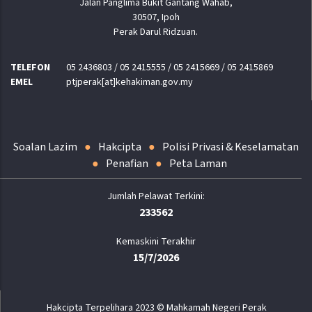
Jalan Panglima Bukit Gantang Wahab,
30507, Ipoh
Perak Darul Ridzuan.
TELEFON
05 2436803 / 05 2415555 / 05 2415669 / 05 2415869
EMEL
ptjperak[at]kehakiman.gov.my
Soalan Lazim
Hakcipta
Polisi Privasi & Keselamatan
Penafian
Peta Laman
233562
Kemaskini Terakhir
15/7/2026
Hakcipta Terpelihara 2023 © Mahkamah Negeri Perak