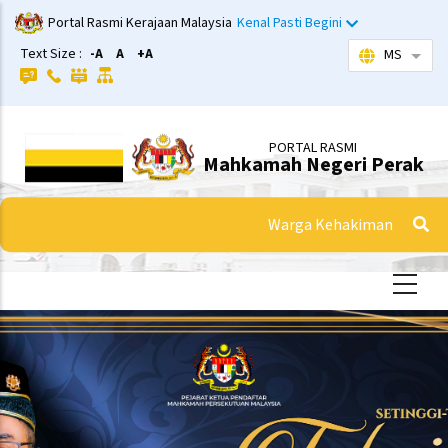
Langkau
Portal Rasmi Kerajaan Malaysia
Kenal Pasti Begini
ke
Text Size :
-A
A
+A
MS
Sena
kandungan
utama
PORTAL RASMI
Mahkamah Negeri Perak
Warga Kehakiman