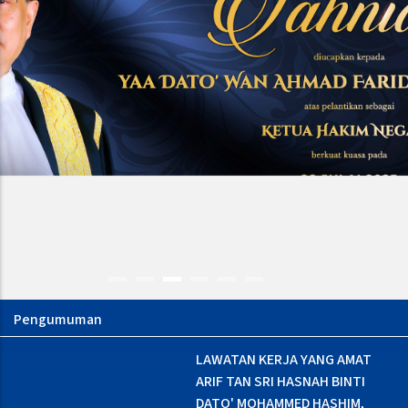
LAWATAN KERJA YANG AMAT
LAWATAN KERJA YANG AMAT
P
ARIF TAN SRI HASNAH BINTI
ARIF TAN SRI HASNAH BINTI
3
DATO' MOHAMMED HASHIM,
DATO' MOHAMMED HASHIM,
M