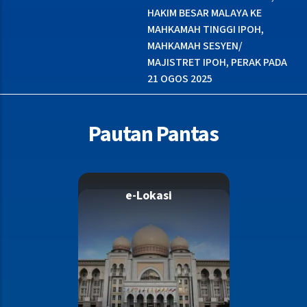
HAKIM BESAR MALAYA KE
HAKIM BESAR MALAYA KE
DI
KOMPLEKS MAHKAMAH
MAHKAMAH TINGGI IPOH,
JU
MAJISTRET TAPAH, PERAK PADA
MAHKAMAH SESYEN/
M
21 OGOS 2025
MAJISTRET IPOH, PERAK PADA
21 OGOS 2025
Pautan Pantas
e-Lokasi