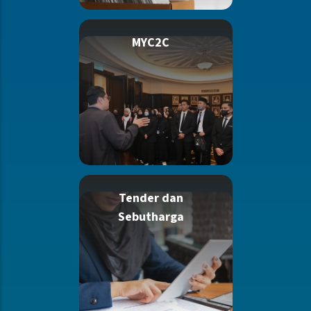
MYC2C
Tender dan
Sebutharga