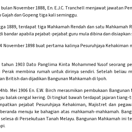
bulan November 1888, En. E.J.C. Tranchell menjawat jawatan Pe
u Gajah dan Gopeng tiga kali seminggu.
ga 1889, terdapat tiga Mahkamah Rendah dan satu Mahkamah Ray
i bandar apabila pejabat-pejabat guru mula dibina dan disiapkan
14 November 1898 buat pertama kalinya Pesuruhjaya Kehakiman
 tahun 1903 Dato Panglima Kinta Mohammed Yusof seorang pel
 Perak membina rumah untuk dirinya sendiri. Setelah beliau m
an British dan dijadikan Bangunan Mahkamah di Ipoh.
14hb. Mei 1906 En. E.W. Birch merasmikan pembukaan Bangunan 
ayu balak cengal kering. Di tingkat bawah terdapat jajaran tiang
patkan pejabat Pesuruhjaya Kehakiman, Majistret dan pega
 beranda menuju ke bahagian atas mahkamah-mahkamah. Bangun
 selesa di Persekutuan Tanah Melayu. Bangunan Mahkamah ini ter
pi.