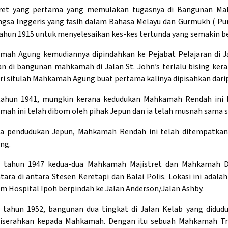
tret yang pertama yang memulakan tugasnya di Bangunan Mah
gsa Inggeris yang fasih dalam Bahasa Melayu dan Gurmukh ( Punj
ahun 1915 untuk menyelesaikan kes-kes tertunda yang semakin 
mah Agung kemudiannya dipindahkan ke Pejabat Pelajaran di
n di bangunan mahkamah di Jalan St. John’s terlalu bising ker
ari situlah Mahkamah Agung buat pertama kalinya dipisahkan da
tahun 1941, mungkin kerana kedudukan Mahkamah Rendah ini b
ah ini telah dibom oleh pihak Jepun dan ia telah musnah sama s
a pendudukan Jepun, Mahkamah Rendah ini telah ditempatkan 
ng.
 tahun 1947 kedua-dua Mahkamah Majistret dan Mahkamah Da
ara di antara Stesen Keretapi dan Balai Polis. Lokasi ini adal
m Hospital Ipoh berpindah ke Jalan Anderson/Jalan Ashby.
 tahun 1952, bangunan dua tingkat di Jalan Kelab yang didu
diserahkan kepada Mahkamah. Dengan itu sebuah Mahkamah Traf