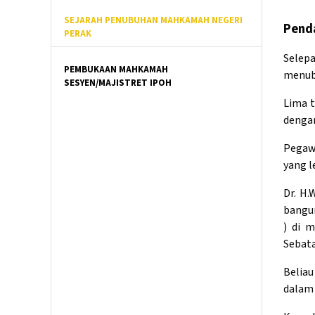
SEJARAH PENUBUHAN MAHKAMAH NEGERI
Pend
PERAK
Selep
PEMBUKAAN MAHKAMAH
menubu
SESYEN/MAJISTRET IPOH
Lima t
denga
Pegawa
yang l
Dr. H.
bangun
) di 
Sebata
Beliau
dalam 