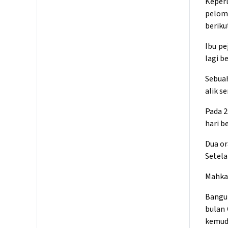
Keper
pelom
beriku
Ibu pe
lagi b
Sebuah
alik s
Pada 2
hari b
Dua or
Setela
Mahkam
Bangun
bulan 
kemud