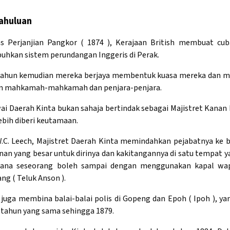
ahuluan
as Perjanjian Pangkor ( 1874 ), Kerajaan British membuat cu
hkan sistem perundangan Inggeris di Perak.
ahun kemudian mereka berjaya membentuk kuasa mereka dan memb
n mahkamah-mahkamah dan penjara-penjara.
i Daerah Kinta bukan sahaja bertindak sebagai Majistret Kanan
ebih diberi keutamaan.
W.C. Leech, Majistret Daerah Kinta memindahkan pejabatnya k
an yang besar untuk dirinya dan kakitangannya di satu tempat 
mana seseorang boleh sampai dengan menggunakan kapal wap 
ng ( Teluk Anson ).
 juga membina balai-balai polis di Gopeng dan Epoh ( Ipoh ), 
tahun yang sama sehingga 1879.