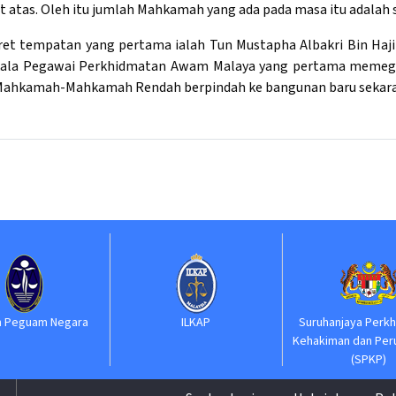
t atas. Oleh itu jumlah Mahkamah yang ada pada masa itu adalah 
ret tempatan yang pertama ialah Tun Mustapha Albakri Bin Haji
ala Pegawai Perkhidmatan Awam Malaya yang pertama memegan
ahkamah-Mahkamah Rendah berpindah ke bangunan baru sekarang
egara
ILKAP
Suruhanjaya Perkhidmatan
Kehakiman dan Perundangan
(SPKP)