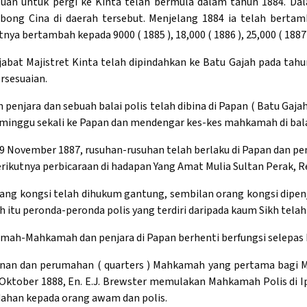
luan untuk pergi ke Kinta telah bermula dalam tahun 1884. D
bong Cina di daerah tersebut. Menjelang 1884 ia telah berta
tnya bertambah kepada 9000 ( 1885 ), 18,000 ( 1886 ), 25,000 ( 1887 )
jabat Majistret Kinta telah dipindahkan ke Batu Gajah pada t
ersesuaian.
 penjara dan sebuah balai polis telah dibina di Papan ( Batu Gaja
eminggu sekali ke Papan dan mendengar kes-kes mahkamah di balai
9 November 1887, rusuhan-rusuhan telah berlaku di Papan dan pe
erikutnya perbicaraan di hadapan Yang Amat Mulia Sultan Perak, R
ang kongsi telah dihukum gantung, sembilan orang kongsi dipenj
h itu peronda-peronda polis yang terdiri daripada kaum Sikh telah
ah-Mahkamah dan penjara di Papan berhenti berfungsi selepas
an dan perumahan ( quarters ) Mahkamah yang pertama bagi Maj
Oktober 1888, En. E.J. Brewster memulakan Mahkamah Polis di I
ahan kepada orang awam dan polis.