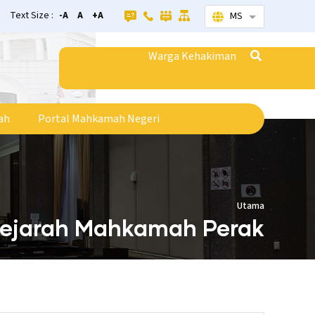
Text Size :
-A
A
+A
MS
Senarai tamba
Warga Kehakiman
ah
Portal Mahkamah Negeri
Utama
ejarah Mahkamah Perak