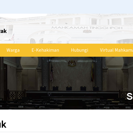
rak
Warga
E-Kehakiman
Hubungi
Virtual Mahkam
S
ak