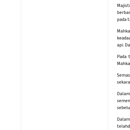
Majis
berban
pada t
Mahka
keadaa
api. D
Pada 
Mahkam
Semas
sekara
Dalam
sement
sebelu
Dalam
telah