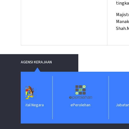
tingka
Majist
Manak
Shah.M
AGENSI KERAJAAN
Digital Negara
ePerolehan
Jabatan Peguam N