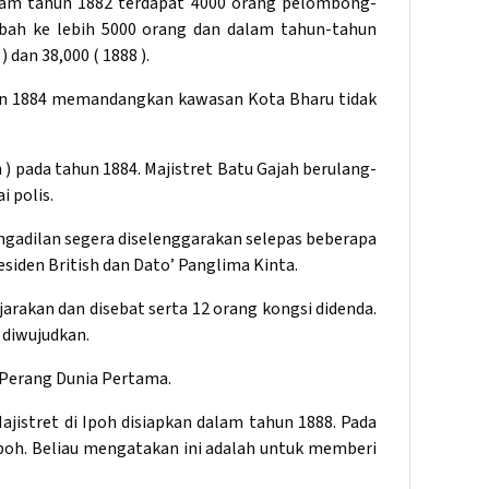
alam tahun 1882 terdapat 4000 orang pelombong-
mbah ke lebih 5000 orang dan dalam tahun-tahun
 dan 38,000 ( 1888 ).
ahun 1884 memandangkan kawasan Kota Bharu tidak
h ) pada tahun 1884. Majistret Batu Gajah berulang-
 polis.
ngadilan segera diselenggarakan selepas beberapa
esiden British dan Dato’ Panglima Kinta.
arakan dan disebat serta 12 orang kongsi didenda.
 diwujudkan.
 Perang Dunia Pertama.
istret di Ipoh disiapkan dalam tahun 1888. Pada
poh. Beliau mengatakan ini adalah untuk memberi