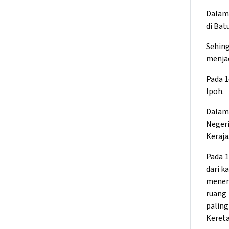
Dalam 
di Bat
Sehing
menjad
Pada 
Ipoh.
Dalam
Negeri
Keraja
Pada 
dari k
menem
ruang
paling
Kereta