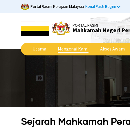
Langkau
Portal Rasmi Kerajaan Malaysia
Kenal Pasti Begini
ke
kandungan
utama
PORTAL RASMI
Mahkamah Negeri Pe
Utama
Mengenai Kami
Akses Awam
Sejarah Mahkamah Per