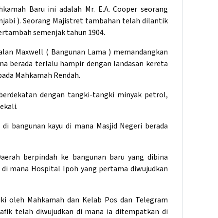
kamah Baru ini adalah Mr. E.A. Cooper seorang
abi ). Seorang Majistret tambahan telah dilantik
bertambah semenjak tahun 1904.
 Jalan Maxwell ( Bangunan Lama ) memandangkan
ana berada terlalu hampir dengan landasan kereta
ripada Mahkamah Rendah.
erdekatan dengan tangki-tangki minyak petrol,
ekali.
di bangunan kayu di mana Masjid Negeri berada
erah berpindah ke bangunan baru yang dibina
ah di mana Hospital Ipoh yang pertama diwujudkan
duki oleh Mahkamah dan Kelab Pos dan Telegram
ik telah diwujudkan di mana ia ditempatkan di