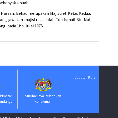
sebanyak 4 buah.
 Hassan. Beliau merupakan Majistret Kelas Kedua.
g jawatan majistret adalah Tun Ismail Bin Mat
, pada 1hb. Julai 1975.
Biro
Suruhanjaya Pelantikan
Jabatan Perdana Menteri
Kehakiman