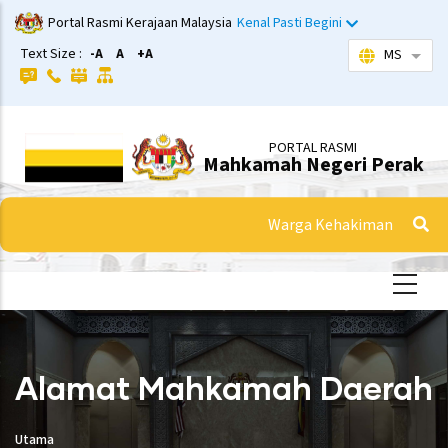
Langkau
Portal Rasmi Kerajaan Malaysia
Kenal Pasti Begini
ke
Text Size :
-A
A
+A
MS
Sena
kandungan
utama
PORTAL RASMI
Mahkamah Negeri Perak
Warga Kehakiman
Alamat Mahkamah Daerah
Utama