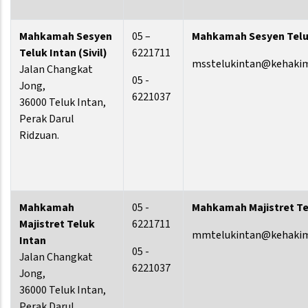
Mahkamah Sesyen
05 –
Mahkamah Sesyen Teluk 
Teluk Intan (Sivil)
6221711
msstelukintan@kehaki
Jalan Changkat
05 -
Jong,
6221037
36000 Teluk Intan,
Perak Darul
Ridzuan.
Mahkamah
05 -
Mahkamah Majistret Te
Majistret Teluk
6221711
mmtelukintan@kehakim
Intan
05 -
Jalan Changkat
6221037
Jong,
36000 Teluk Intan,
Perak Darul