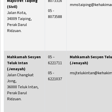
Majistret Taiping
8073316
mmstaiping@kehakiman
(Sivil)
05 -
Jalan Kota,
8073588
34009 Taiping,
Perak Darul
Ridzuan.
Mahkamah Sesyen
05 –
Mahkamah Sesyen Telu
Teluk Intan
6221711
(Jenayah)
(Jenayah)
05 -
msjtelukintan@kehakim
Jalan Changkat
6221037
Jong,
36000 Teluk Intan,
Perak Darul
Ridzuan.