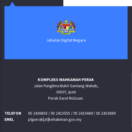
Jabatan Digital Negara
KOMPLEKS MAHKAMAH PERAK
Jalan Panglima Bukit Gantang Wahab,
30507, Ipoh
Perak Darul Ridzuan.
TELEFON
05 2436803 / 05 2415555 / 05 2415669 / 05 2415869
EMEL
ptjperak[at]kehakiman.gov.my