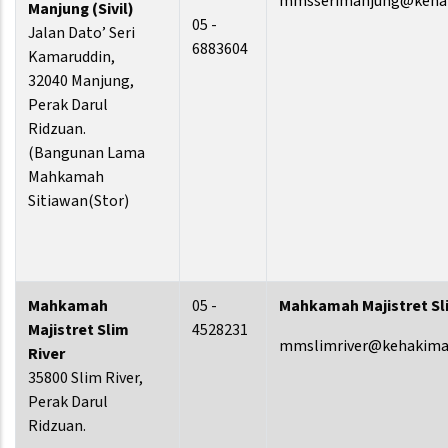
mmsserimanjung@keha
Manjung
(Sivil)
05 -
Jalan Dato’ Seri
6883604
Kamaruddin,
32040 Manjung,
Perak Darul
Ridzuan.
(Bangunan Lama
Mahkamah
Sitiawan(Stor)
Mahkamah
05 -
Mahkamah Majistret Sl
Majistret Slim
4528231
mmslimriver@kehakima
River
35800 Slim River,
Perak Darul
Ridzuan.