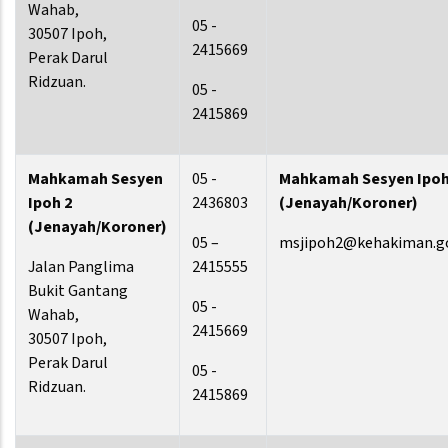
Wahab,
05 -
30507 Ipoh,
2415669
Perak Darul
Ridzuan.
05 -
2415869
Mahkamah Sesyen
05 -
Mahkamah Sesyen Ipoh
Ipoh 2
2436803
(Jenayah/Koroner)
(Jenayah/Koroner)
05 –
msjipoh2@kehakiman.g
Jalan Panglima
2415555
Bukit Gantang
05 -
Wahab,
2415669
30507 Ipoh,
Perak Darul
05 -
Ridzuan.
2415869