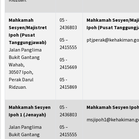
Ridzuan.
Mahkamah
05 -
Mahkamah Sesyen/Maji
Sesyen/Majistret
2436803
Ipoh
(Pusat Tanggungj
Ipoh
(Pusat
05 –
ptjperak@kehakiman.go
Tanggungjawab)
2415555
Jalan Panglima
Bukit Gantang
05 -
Wahab,
2415669
30507 Ipoh,
Perak Darul
05 -
Ridzuan.
2415869
Mahkamah Sesyen
05 -
Mahkamah Sesyen Ipoh
Ipoh 1 (Jenayah)
2436803
msjipoh1@kehakiman.g
Jalan Panglima
05 –
Bukit Gantang
2415555