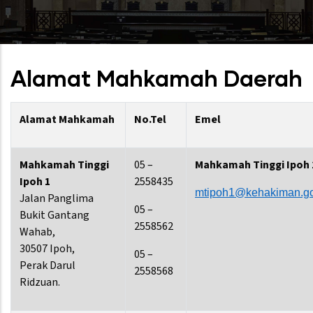
Alamat Mahkamah Daerah
Alamat Mahkamah
No.Tel
Emel
Mahkamah Tinggi
05 –
Mahkamah Tinggi Ipoh 
Ipoh 1
2558435
mtipoh1@kehakiman.g
Jalan Panglima
05 –
Bukit Gantang
2558562
Wahab,
30507 Ipoh,
05 –
Perak Darul
2558568
Ridzuan.