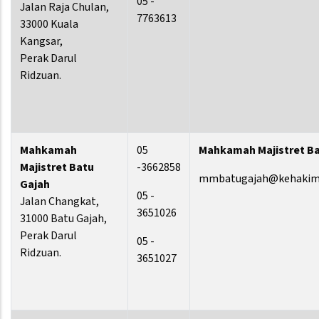
05 -
Jalan Raja Chulan,
7763613
33000 Kuala
Kangsar,
Perak Darul
Ridzuan.
Mahkamah
05
Mahkamah Majistret Ba
Majistret Batu
-3662858
mmbatugajah@kehakim
Gajah
05 -
Jalan Changkat,
3651026
31000 Batu Gajah,
Perak Darul
05 -
Ridzuan.
3651027