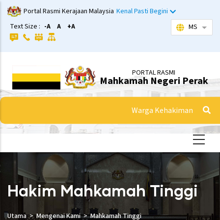
Langkau
Portal Rasmi Kerajaan Malaysia
Kenal Pasti Begini
ke
Text Size :
-A
A
+A
MS
Sena
kandungan
utama
PORTAL RASMI
Mahkamah Negeri Perak
Warga Kehakiman
Hakim Mahkamah Tinggi
Utama
Mengenai Kami
Mahkamah Tinggi