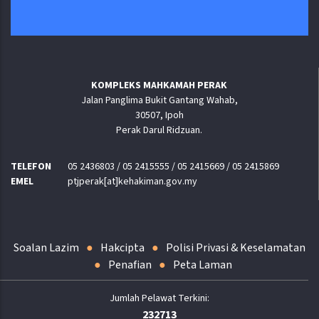
KOMPLEKS MAHKAMAH PERAK
Jalan Panglima Bukit Gantang Wahab,
30507, Ipoh
Perak Darul Ridzuan.
TELEFON
05 2436803 / 05 2415555 / 05 2415669 / 05 2415869
EMEL
ptjperak[at]kehakiman.gov.my
Soalan Lazim
Hakcipta
Polisi Privasi & Keselamatan
Penafian
Peta Laman
232713