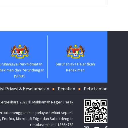
Jabatan P
uruhanjaya Perkhidmatan
Suruhanjaya Pelantikan
hakiman dan Perundangan
Kehakiman
(SPKP)
isi Privasi & Keselamatan
Penafian
Peta Laman
Terpelihara 2023 © Mahkamah Negeri Perak
erbaik menggunakan pelayar terkini seperti
 Firefox, Microsoft Edge dan Safari dengan
resolusi minima 1366×768