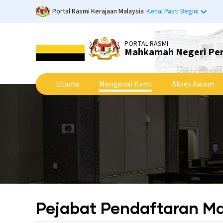
Langkau
Portal Rasmi Kerajaan Malaysia
Kenal Pasti Begini
ke
kandungan
utama
PORTAL RASMI
Mahkamah Negeri Pe
Utama
Mengenai Kami
Akses Awam
Pejabat Pendaftaran 