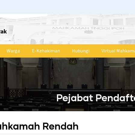
rak
Warga
E-Kehakiman
Hubungi
Virtual Mahkam
Pejabat Pendaf
Mahkamah Rendah