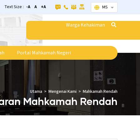
Text Size :
-A
A
+A
MS
Senarai tamba
Warga Kehakiman
ah
Portal Mahkamah Negeri
Utama
Mengenai Kami
Mahkamah Rendah
taran Mahkamah Rendah