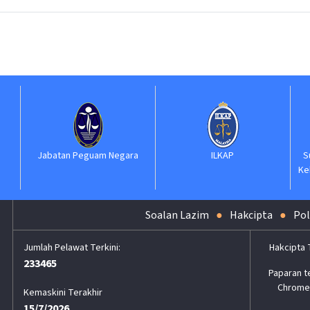
Jabatan Peguam Negara
ILKAP
S
Ke
Soalan Lazim
Hakcipta
Pol
Hakcipta 
233465
Paparan t
Chrome,
Kemaskini Terakhir
15/7/2026