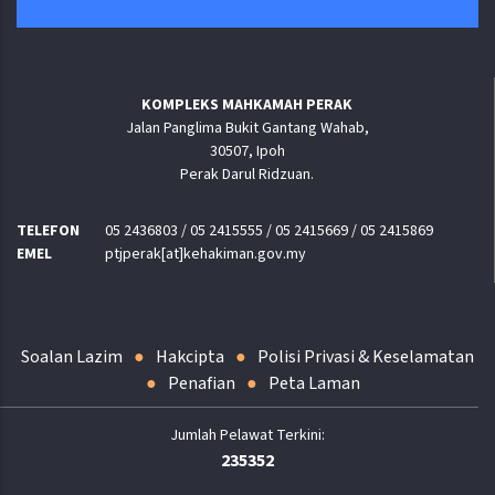
KOMPLEKS MAHKAMAH PERAK
Jalan Panglima Bukit Gantang Wahab,
30507, Ipoh
Perak Darul Ridzuan.
TELEFON
05 2436803 / 05 2415555 / 05 2415669 / 05 2415869
EMEL
ptjperak[at]kehakiman.gov.my
Soalan Lazim
Hakcipta
Polisi Privasi & Keselamatan
Penafian
Peta Laman
235352