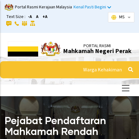
Langkau
Portal Rasmi Kerajaan Malaysia
Kenal Pasti Begini
ke
Text Size :
-A
A
+A
MS
Sena
kandungan
utama
PORTAL RASMI
Mahkamah Negeri Perak
Warga Kehakiman
Pejabat Pendaftaran
Mahkamah Rendah