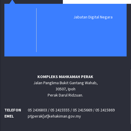
Jabatan Digital Negara
KOMPLEKS MAHKAMAH PERAK
Jalan Panglima Bukit Gantang Wahab,
30507, Ipoh
Perak Darul Ridzuan.
TELEFON
05 2436803 / 05 2415555 / 05 2415669 / 05 2415869
EMEL
ptjperak[at]kehakiman.gov.my