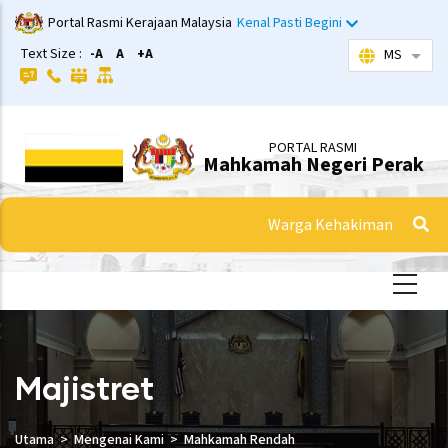
Langkau
Portal Rasmi Kerajaan Malaysia
Kenal Pasti Begini
ke
Text Size :
-A
A
+A
MS
Sena
kandungan
utama
PORTAL RASMI
Mahkamah Negeri Perak
Warga Kehakiman
Majistret
Utama
Mengenai Kami
Mahkamah Rendah