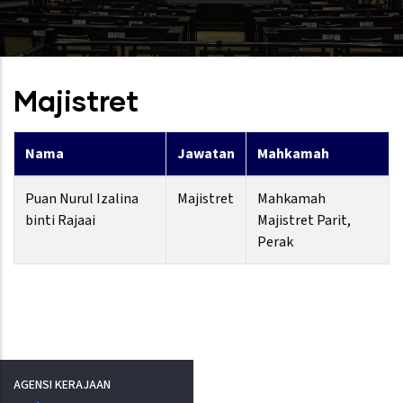
Majistret
Nama
Jawatan
Mahkamah
Puan Nurul Izalina
Majistret
Mahkamah
binti Rajaai
Majistret Parit,
Perak
AGENSI KERAJAAN