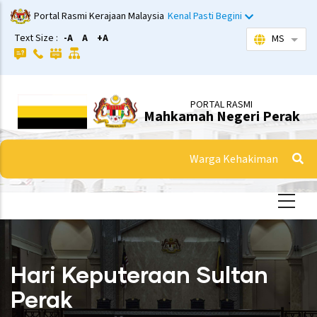
Langkau
Portal Rasmi Kerajaan Malaysia
Kenal Pasti Begini
ke
Text Size :
-A
A
+A
MS
Sena
kandungan
utama
PORTAL RASMI
Mahkamah Negeri Perak
Warga Kehakiman
Hari Keputeraan Sultan
Perak