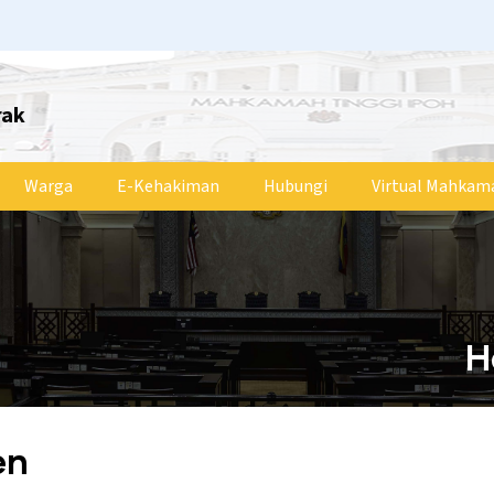
rak
Warga
E-Kehakiman
Hubungi
Virtual Mahkam
H
en