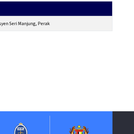
yen Seri Manjung, Perak
Suruhanjaya Pel
Kehakima