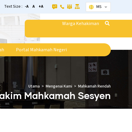
Text Size :
-A
A
+A
MS
Senarai tamba
Warga Kehakiman
ah
Portal Mahkamah Negeri
Utama
Mengenai Kami
Mahkamah Rendah
akim Mahkamah Sesyen