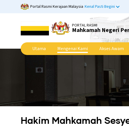
Langkau
Portal Rasmi Kerajaan Malaysia
Kenal Pasti Begini
ke
kandungan
utama
PORTAL RASMI
Mahkamah Negeri Pe
Utama
Mengenai Kami
Akses Awam
Hakim Mahkamah Sesy