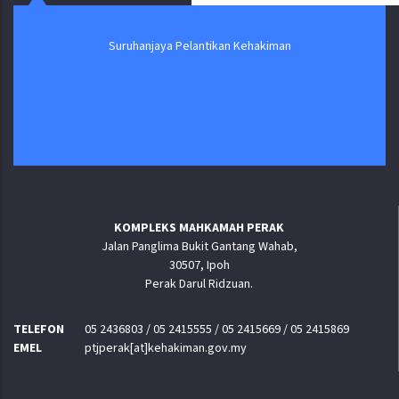
PKP)
Suruhanjaya Pelantikan Kehakiman
KOMPLEKS MAHKAMAH PERAK
Jalan Panglima Bukit Gantang Wahab,
30507, Ipoh
Perak Darul Ridzuan.
TELEFON
05 2436803 / 05 2415555 / 05 2415669 / 05 2415869
EMEL
ptjperak[at]kehakiman.gov.my