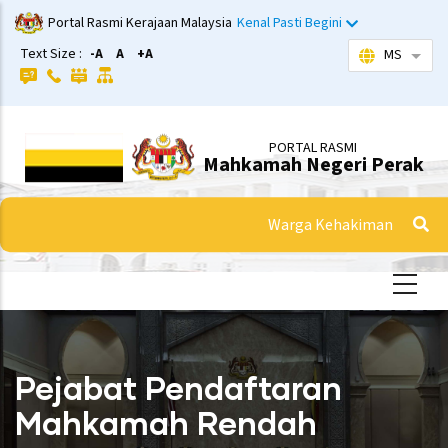
Langkau
Portal Rasmi Kerajaan Malaysia
Kenal Pasti Begini
ke
Text Size :
-A
A
+A
MS
Sena
kandungan
utama
PORTAL RASMI
Mahkamah Negeri Perak
Warga Kehakiman
Pejabat Pendaftaran
Mahkamah Rendah