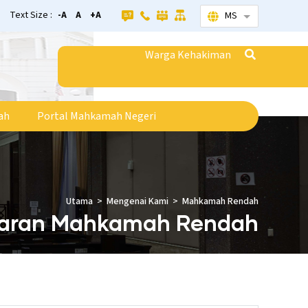
Text Size :
-A
A
+A
MS
Senarai tamba
Warga Kehakiman
ah
Portal Mahkamah Negeri
Utama
Mengenai Kami
Mahkamah Rendah
taran Mahkamah Rendah