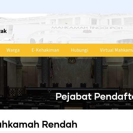
rak
Warga
E-Kehakiman
Hubungi
Virtual Mahkam
Pejabat Pendaf
Mahkamah Rendah