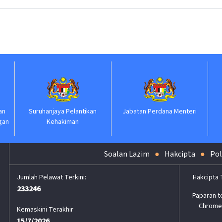
an
Suruhanjaya Pelantikan
Jabatan Perdana Menteri
gan
Kehakiman
Soalan Lazim
Hakcipta
Pol
Hakcipta 
233246
Paparan t
Chrome,
Kemaskini Terakhir
15/7/2026