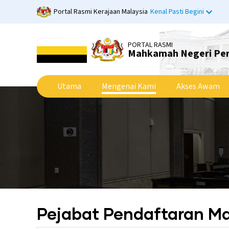
Langkau
Portal Rasmi Kerajaan Malaysia
Kenal Pasti Begini
ke
kandungan
utama
PORTAL RASMI
Mahkamah Negeri Pe
Utama
Mengenai Kami
Akses Awam
Pejabat Pendaftaran 