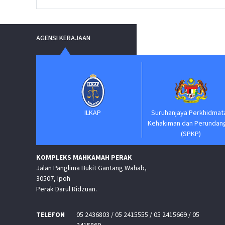
AGENSI KERAJAAN
am Negara
ILKAP
Suruhanjaya Perkhidmat
Kehakiman dan Perundan
(SPKP)
KOMPLEKS MAHKAMAH PERAK
Jalan Panglima Bukit Gantang Wahab,
30507, Ipoh
Perak Darul Ridzuan.
TELEFON
05 2436803 / 05 2415555 / 05 2415669 / 05