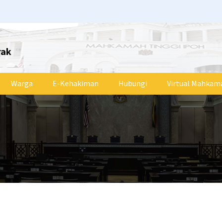
rak
Warga
E-Kehakiman
Hubungi
Virtual Mahkam