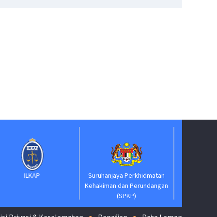
Suruhanjaya Pelantik
Kehakiman
AP
Suruhanjaya Perkhidmatan
Kehakiman dan Perundangan
(SPKP)