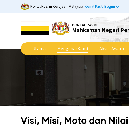
Langkau
Portal Rasmi Kerajaan Malaysia
Kenal Pasti Begini
ke
kandungan
utama
PORTAL RASMI
Mahkamah Negeri Pe
Utama
Mengenai Kami
Akses Awam
Visi, Misi, Moto dan Nilai