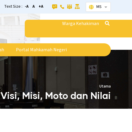
Text Size :
-A
A
+A
MS
Senarai tamba
Warga Kehakiman
ah
Portal Mahkamah Negeri
Utama
Visi, Misi, Moto dan Nilai