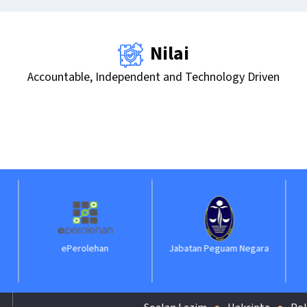
Nilai
Accountable, Independent and Technology Driven
ePerolehan
Jabatan Peguam Negara
ILK