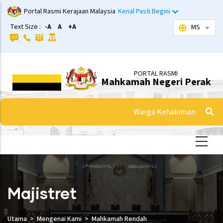
Langkau
Portal Rasmi Kerajaan Malaysia
Kenal Pasti Begini
ke
Text Size :
-A
A
+A
MS
Sena
kandungan
utama
PORTAL RASMI
Mahkamah Negeri Perak
Warga Kehakiman
Majistret
Utama
Mengenai Kami
Mahkamah Rendah