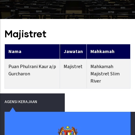
Majistret
Nama
Jawatan
Mahkamah
Puan Phulrani Kaur a/p
Majistret
Mahkamah
Gurcharon
Majistret Slim
River
AGENSI KERAJAAN