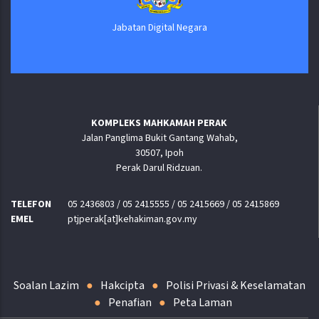
Jabatan Digital Negara
KOMPLEKS MAHKAMAH PERAK
Jalan Panglima Bukit Gantang Wahab,
30507, Ipoh
Perak Darul Ridzuan.
TELEFON
05 2436803 / 05 2415555 / 05 2415669 / 05 2415869
EMEL
ptjperak[at]kehakiman.gov.my
Soalan Lazim
Hakcipta
Polisi Privasi & Keselamatan
Penafian
Peta Laman