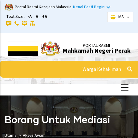
Langkau
Portal Rasmi Kerajaan Malaysia
Kenal Pasti Begini
ke
Text Size :
-A
A
+A
MS
Sena
kandungan
utama
PORTAL RASMI
Mahkamah Negeri Perak
Warga Kehakiman
Borang Untuk Mediasi
Utama
Akses Awam