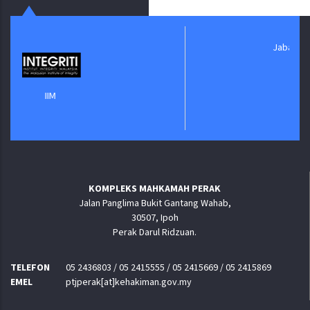
Jabatan Digital Negara
KOMPLEKS MAHKAMAH PERAK
Jalan Panglima Bukit Gantang Wahab,
30507, Ipoh
Perak Darul Ridzuan.
TELEFON
05 2436803 / 05 2415555 / 05 2415669 / 05 2415869
EMEL
ptjperak[at]kehakiman.gov.my