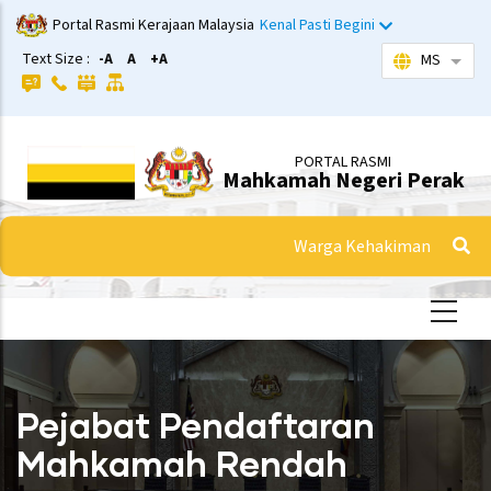
Langkau
Portal Rasmi Kerajaan Malaysia
Kenal Pasti Begini
ke
Text Size :
-A
A
+A
MS
Sena
kandungan
utama
PORTAL RASMI
Mahkamah Negeri Perak
Warga Kehakiman
Pejabat Pendaftaran
Mahkamah Rendah