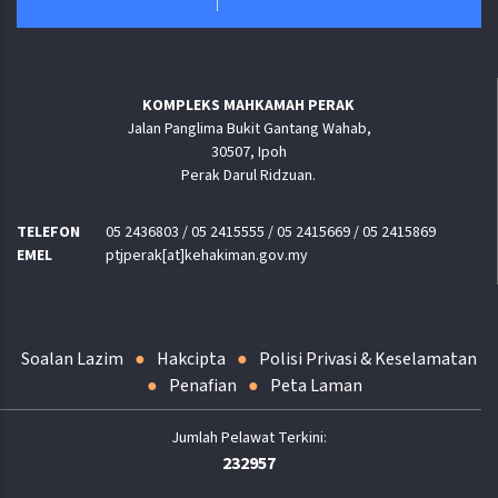
KOMPLEKS MAHKAMAH PERAK
Jalan Panglima Bukit Gantang Wahab,
30507, Ipoh
Perak Darul Ridzuan.
TELEFON
05 2436803 / 05 2415555 / 05 2415669 / 05 2415869
EMEL
ptjperak[at]kehakiman.gov.my
Soalan Lazim
Hakcipta
Polisi Privasi & Keselamatan
Penafian
Peta Laman
232957