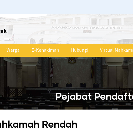
rak
Warga
E-Kehakiman
Hubungi
Virtual Mahkam
Pejabat Pendaf
Mahkamah Rendah