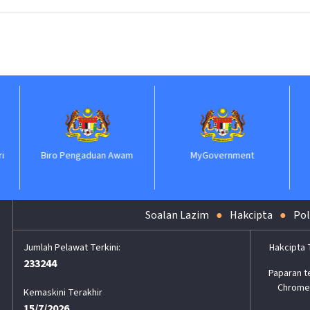
ro Pengaduan Awam
MyGovernment
II
Soalan Lazim
Hakcipta
Pol
Hakcipta 
233244
Paparan t
Chrome,
Kemaskini Terakhir
15/7/2026