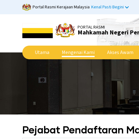
Langkau
Portal Rasmi Kerajaan Malaysia
Kenal Pasti Begini
ke
kandungan
utama
PORTAL RASMI
Mahkamah Negeri Pe
Utama
Mengenai Kami
Akses Awam
Pejabat Pendaftaran 