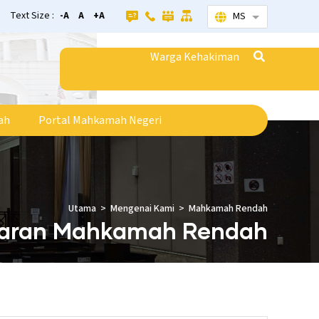
Text Size :
-A
A
+A
MS
Senarai tamba
Warga Kehakiman
ah
Portal Mahkamah Negeri
Utama
Mengenai Kami
Mahkamah Rendah
taran Mahkamah Rendah