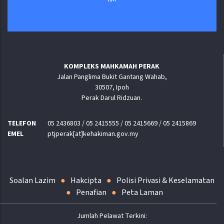
KOMPLEKS MAHKAMAH PERAK
Jalan Panglima Bukit Gantang Wahab,
30507, Ipoh
Perak Darul Ridzuan.
TELEFON
05 2436803 / 05 2415555 / 05 2415669 / 05 2415869
EMEL
ptjperak[at]kehakiman.gov.my
Soalan Lazim
Hakcipta
Polisi Privasi & Keselamatan
Penafian
Peta Laman