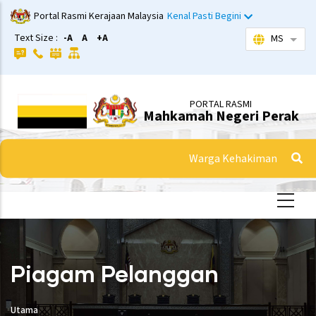
Langkau
Portal Rasmi Kerajaan Malaysia
Kenal Pasti Begini
ke
Text Size :
-A
A
+A
MS
Sena
kandungan
utama
PORTAL RASMI
Mahkamah Negeri Perak
Warga Kehakiman
Piagam Pelanggan
Utama